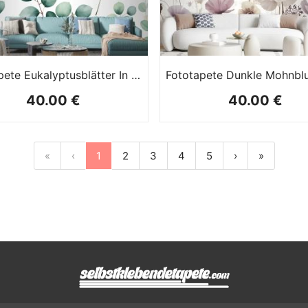
Fototapete Eukalyptusblätter In Aquarell
40.00 €
40.00 €
«
‹
1
2
3
4
5
›
»