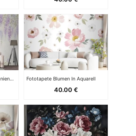
Fototapete Hängende Glyzinienblüten Mit Kolibris In Aquarell
Fototapete Blumen In Aquarell
40.00 €