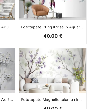
Fototapete Zarte Blumen In Aquarell
Fototapete Pfingstrose In Aquarellrosa
40.00 €
Fototapete Aquarellmalerei Weiße Blumen
Fototapete Magnolienblumen In Aquarell
40.00 €