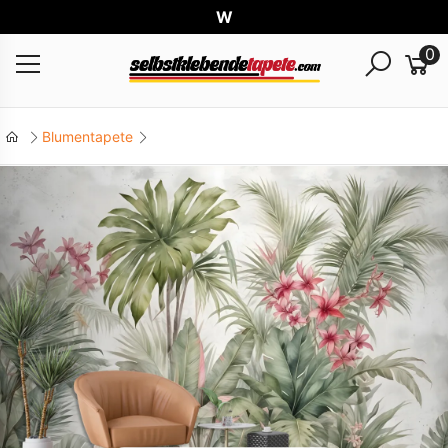
Weltw
0
Blumentapete