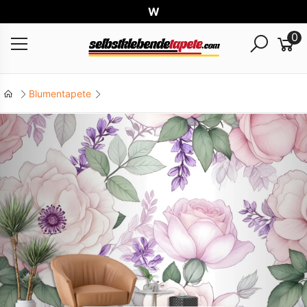
Weltw
0
Blumentapete