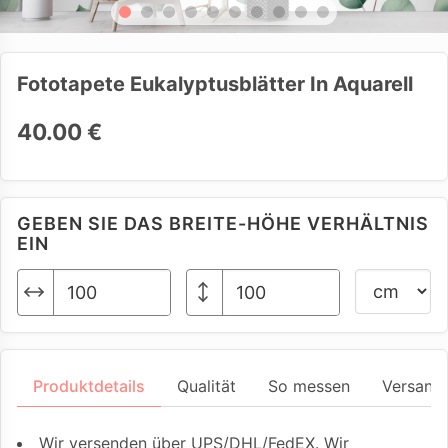
Fototapete Eukalyptusblätter In Aquarell
40.00 €
GEBEN SIE DAS BREITE-HÖHE VERHÄLTNIS
EIN
Produktdetails
Qualität
So messen
Versand
Wir versenden über UPS/DHL/FedEX. Wir