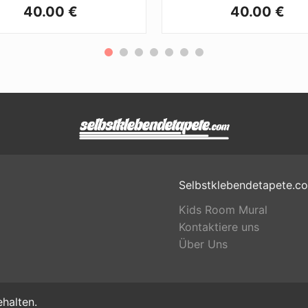
40.00 €
40.00 €
Selbstklebendetapete.c
Kids Room Mural
Kontaktiere uns
Über Uns
halten.