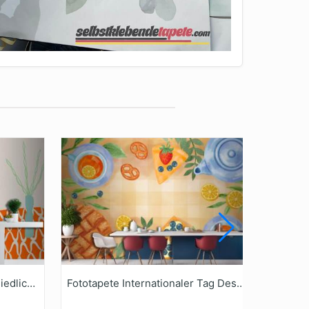
Küchentisch Tapete Vektor Niedlich Handgezeichnete Home Interior Tapetenwandbild
Fototapete Internationaler Tag Des Tees In Aquarellfarben Für Die Küche