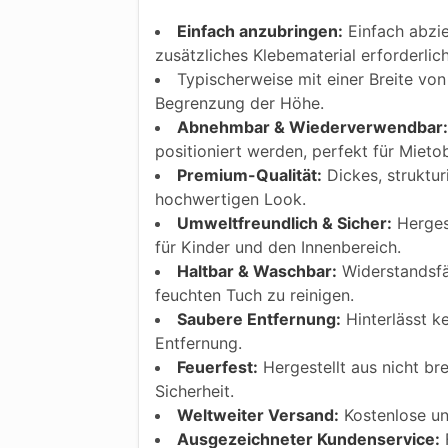
Einfach anzubringen:
Einfach abzie
zusätzliches Klebematerial erforderlic
Typischerweise mit einer Breite von 
Begrenzung der Höhe.
Abnehmbar & Wiederverwendbar:
positioniert werden, perfekt für Mietob
Premium-Qualität:
Dickes, struktur
hochwertigen Look.
Umweltfreundlich & Sicher:
Hergest
für Kinder und den Innenbereich.
Haltbar & Waschbar:
Widerstandsfäh
feuchten Tuch zu reinigen.
Saubere Entfernung:
Hinterlässt k
Entfernung.
Feuerfest:
Hergestellt aus nicht bre
Sicherheit.
Weltweiter Versand:
Kostenlose und
Ausgezeichneter Kundenservice:
F