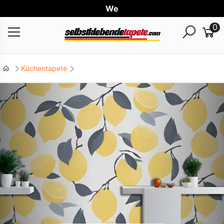
Weltw
0
Küchentapete