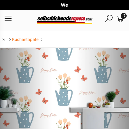
Weltw
0
Küchentapete