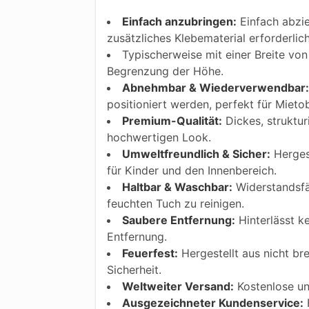
Einfach anzubringen:
Einfach abzie
zusätzliches Klebematerial erforderlic
Typischerweise mit einer Breite von 
Begrenzung der Höhe.
Abnehmbar & Wiederverwendbar:
positioniert werden, perfekt für Mietob
Premium-Qualität:
Dickes, struktur
hochwertigen Look.
Umweltfreundlich & Sicher:
Hergest
für Kinder und den Innenbereich.
Haltbar & Waschbar:
Widerstandsfäh
feuchten Tuch zu reinigen.
Saubere Entfernung:
Hinterlässt k
Entfernung.
Feuerfest:
Hergestellt aus nicht bre
Sicherheit.
Weltweiter Versand:
Kostenlose und
Ausgezeichneter Kundenservice:
F