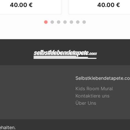
40.00 €
40.00 €
Selbstklebendetapete.c
Kids Room Mural
Kontaktiere uns
Über Uns
halten.