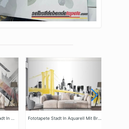
Fototapete Geometrische Stadt In Aquarell
Fototapete Stadt In Aquarell Mit Brooklyn Bridge
Fotota