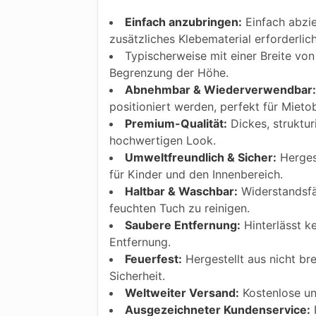
Einfach anzubringen:
Einfach abzie
zusätzliches Klebematerial erforderlic
Typischerweise mit einer Breite von 
Begrenzung der Höhe.
Abnehmbar & Wiederverwendbar:
positioniert werden, perfekt für Mietob
Premium-Qualität:
Dickes, struktur
hochwertigen Look.
Umweltfreundlich & Sicher:
Hergest
für Kinder und den Innenbereich.
Haltbar & Waschbar:
Widerstandsfäh
feuchten Tuch zu reinigen.
Saubere Entfernung:
Hinterlässt k
Entfernung.
Feuerfest:
Hergestellt aus nicht bre
Sicherheit.
Weltweiter Versand:
Kostenlose und
Ausgezeichneter Kundenservice:
F