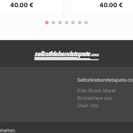
40.00 €
40.00 €
Selbstklebendetapete.c
Kids Room Mural
Kontaktiere uns
Über Uns
halten.