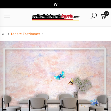
Weltwe
0
Tapete Esszimmer