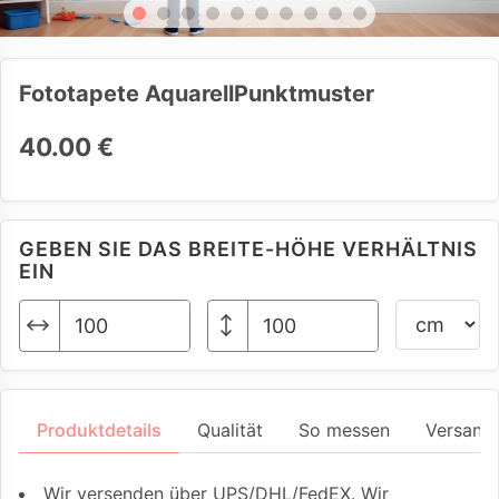
Fototapete AquarellPunktmuster
40.00 €
GEBEN SIE DAS BREITE-HÖHE VERHÄLTNIS
EIN
Produktdetails
Qualität
So messen
Versand
Wir versenden über UPS/DHL/FedEX. Wir