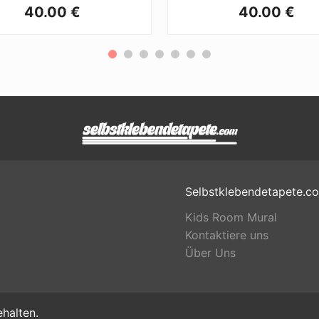
40.00 €
40.00 €
Selbstklebendetapete.c
Kids Room Mural
Kontaktiere uns
Über Uns
halten.