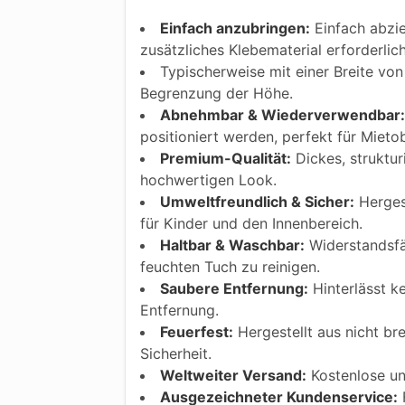
Einfach anzubringen:
Einfach abzie
zusätzliches Klebematerial erforderlic
Typischerweise mit einer Breite von 
Begrenzung der Höhe.
Abnehmbar & Wiederverwendbar:
positioniert werden, perfekt für Mietob
Premium-Qualität:
Dickes, struktur
hochwertigen Look.
Umweltfreundlich & Sicher:
Hergest
für Kinder und den Innenbereich.
Haltbar & Waschbar:
Widerstandsfäh
feuchten Tuch zu reinigen.
Saubere Entfernung:
Hinterlässt k
Entfernung.
Feuerfest:
Hergestellt aus nicht bre
Sicherheit.
Weltweiter Versand:
Kostenlose und
Ausgezeichneter Kundenservice:
F