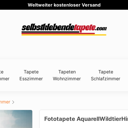
Weltweit
te
Tapete
Tapeten
Tapete
mmer
Esszimmer
Wohnzimmer
Schlafzimmer
immer
Fototapete AquarellWildtierH