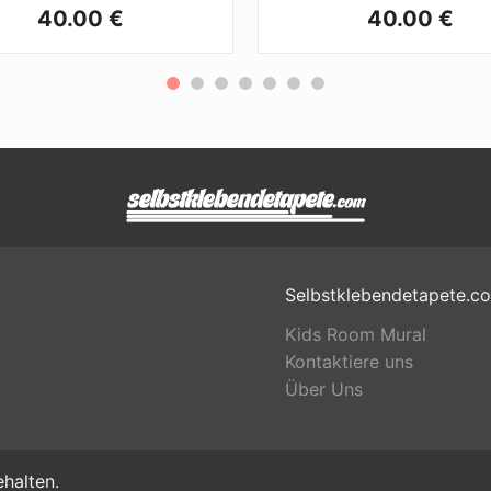
40.00 €
40.00 €
Selbstklebendetapete.c
Kids Room Mural
Kontaktiere uns
Über Uns
halten.