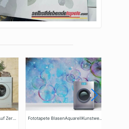
Fototapete Blumengirlande Auf Zerknülltem Papier
Fototapete BlasenAquarellKunstwerk