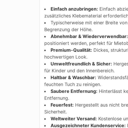
Einfach anzubringen:
Einfach abzie
zusätzliches Klebematerial erforderlic
Typischerweise mit einer Breite von 
Begrenzung der Höhe.
Abnehmbar & Wiederverwendbar:
positioniert werden, perfekt für Mietob
Premium-Qualität:
Dickes, struktur
hochwertigen Look.
Umweltfreundlich & Sicher:
Hergest
für Kinder und den Innenbereich.
Haltbar & Waschbar:
Widerstandsfäh
feuchten Tuch zu reinigen.
Saubere Entfernung:
Hinterlässt k
Entfernung.
Feuerfest:
Hergestellt aus nicht bre
Sicherheit.
Weltweiter Versand:
Kostenlose und
Ausgezeichneter Kundenservice:
F