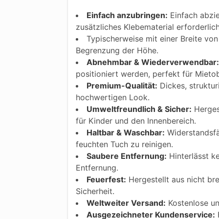
Einfach anzubringen:
Einfach abzie
zusätzliches Klebematerial erforderlic
Typischerweise mit einer Breite von 
Begrenzung der Höhe.
Abnehmbar & Wiederverwendbar:
positioniert werden, perfekt für Mietob
Premium-Qualität:
Dickes, struktur
hochwertigen Look.
Umweltfreundlich & Sicher:
Hergest
für Kinder und den Innenbereich.
Haltbar & Waschbar:
Widerstandsfäh
feuchten Tuch zu reinigen.
Saubere Entfernung:
Hinterlässt k
Entfernung.
Feuerfest:
Hergestellt aus nicht bre
Sicherheit.
Weltweiter Versand:
Kostenlose und
Ausgezeichneter Kundenservice:
F