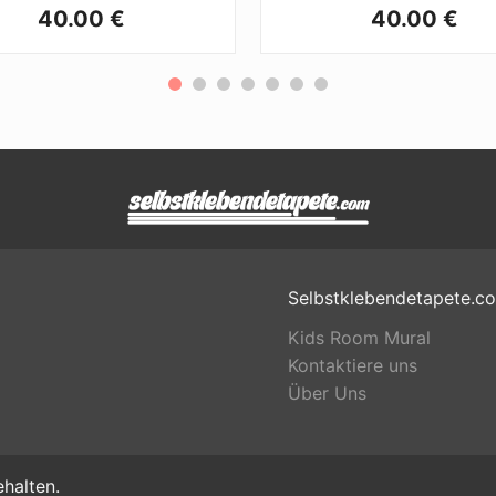
40.00 €
40.00 €
Selbstklebendetapete.c
Kids Room Mural
Kontaktiere uns
Über Uns
halten.