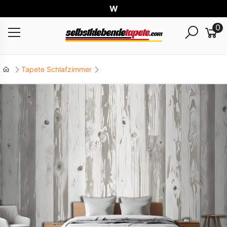
Weltw
0
Tapete Schlafzimmer