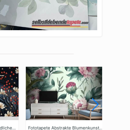
Fototapete Schönes Und Niedliches Nahtloses Weihnachtsmuster
Fototapete Abstrakte Blumenkunst Botanische Aquarellblumen Handgezeichnet