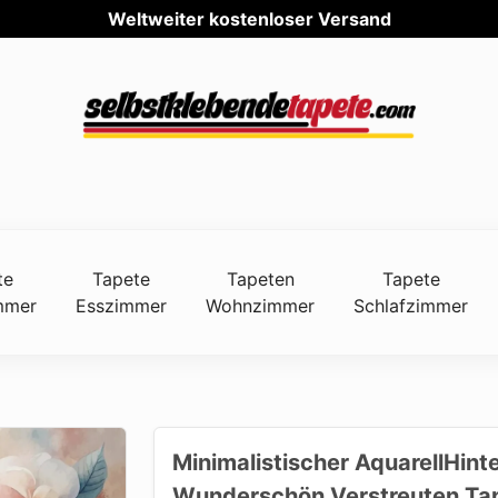
Weltweit
te
Tapete
Tapeten
Tapete
mmer
Esszimmer
Wohnzimmer
Schlafzimmer
Minimalistischer AquarellHin
Wunderschön Verstreuten Ta