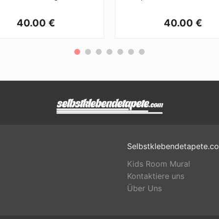
40.00 €
40.00 €
Selbstklebendetapete.c
Kids Room Mural
Kontaktiere uns
Über Uns