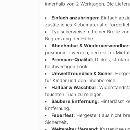
innerhalb von 2 Werktagen. Die Liefer
Einfach anzubringen:
Einfach abzie
zusätzliches Klebematerial erforderlic
Typischerweise mit einer Breite von 
Begrenzung der Höhe.
Abnehmbar & Wiederverwendbar:
positioniert werden, perfekt für Mietob
Premium-Qualität:
Dickes, struktur
hochwertigen Look.
Umweltfreundlich & Sicher:
Hergest
für Kinder und den Innenbereich.
Haltbar & Waschbar:
Widerstandsfäh
feuchten Tuch zu reinigen.
Saubere Entfernung:
Hinterlässt k
Entfernung.
Feuerfest:
Hergestellt aus nicht bre
Sicherheit.
Weltweiter Versand:
Kostenlose und