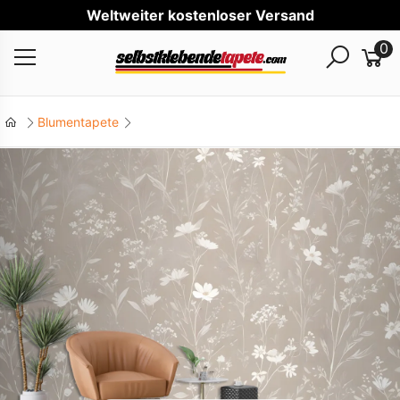
We
0
Blumentapete