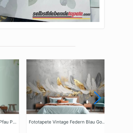
Fototapete Aquarell Blumen Pfau Phönix Rose Pfingstrose Tiere
Fototapete Vintage Federn Blau Gold Pinselstriche