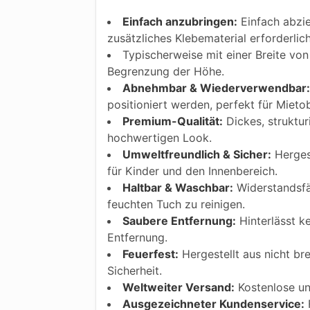
Einfach anzubringen:
Einfach abzie
zusätzliches Klebematerial erforderlic
Typischerweise mit einer Breite von 
Begrenzung der Höhe.
Abnehmbar & Wiederverwendbar:
positioniert werden, perfekt für Mietob
Premium-Qualität:
Dickes, struktur
hochwertigen Look.
Umweltfreundlich & Sicher:
Hergest
für Kinder und den Innenbereich.
Haltbar & Waschbar:
Widerstandsfäh
feuchten Tuch zu reinigen.
Saubere Entfernung:
Hinterlässt k
Entfernung.
Feuerfest:
Hergestellt aus nicht bre
Sicherheit.
Weltweiter Versand:
Kostenlose und
Ausgezeichneter Kundenservice:
F