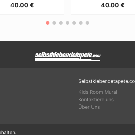
40.00 €
40.00 €
Selbstklebendetapete.c
Kids Room Mural
Kontaktiere uns
Über Uns
halten.