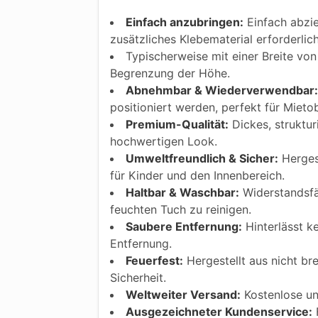
Einfach anzubringen:
Einfach abzie
zusätzliches Klebematerial erforderlic
Typischerweise mit einer Breite von 
Begrenzung der Höhe.
Abnehmbar & Wiederverwendbar:
positioniert werden, perfekt für Mietob
Premium-Qualität:
Dickes, struktur
hochwertigen Look.
Umweltfreundlich & Sicher:
Hergest
für Kinder und den Innenbereich.
Haltbar & Waschbar:
Widerstandsfäh
feuchten Tuch zu reinigen.
Saubere Entfernung:
Hinterlässt k
Entfernung.
Feuerfest:
Hergestellt aus nicht bre
Sicherheit.
Weltweiter Versand:
Kostenlose und
Ausgezeichneter Kundenservice:
F