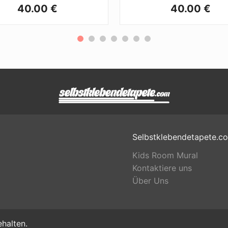
40.00 €
40.00 €
Selbstklebendetapete.c
Kids Room Mural
Kontaktiere uns
Über Uns
halten.