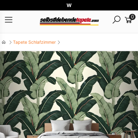
Weltw
0
Tapete Schlafzimmer