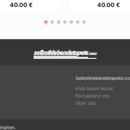
40.00 €
40.00 €
Selbstklebendetapete.c
Kids Room Mural
Kontaktiere uns
Über Uns
halten.