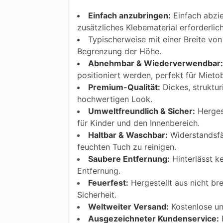
Einfach anzubringen:
Einfach abzie
zusätzliches Klebematerial erforderlic
Typischerweise mit einer Breite von 
Begrenzung der Höhe.
Abnehmbar & Wiederverwendbar:
positioniert werden, perfekt für Mietob
Premium-Qualität:
Dickes, struktur
hochwertigen Look.
Umweltfreundlich & Sicher:
Hergest
für Kinder und den Innenbereich.
Haltbar & Waschbar:
Widerstandsfäh
feuchten Tuch zu reinigen.
Saubere Entfernung:
Hinterlässt k
Entfernung.
Feuerfest:
Hergestellt aus nicht bre
Sicherheit.
Weltweiter Versand:
Kostenlose und
Ausgezeichneter Kundenservice:
F