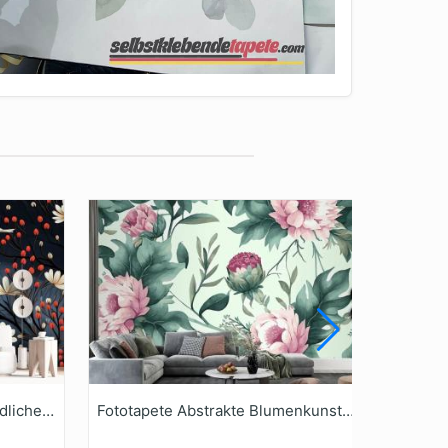
Fototapete Schönes Und Niedliches Nahtloses Weihnachtsmuster
Fototapete Abstrakte Blumenkunst Botanische Aquarellblumen Handgezeichnet