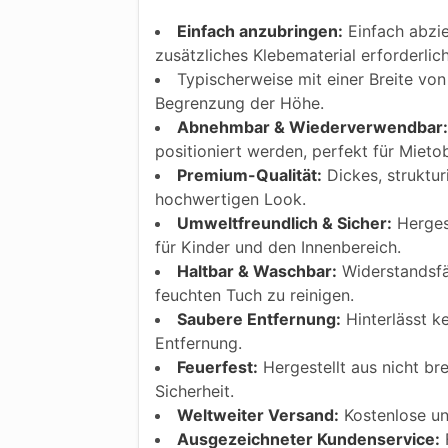
Einfach anzubringen:
Einfach abzie
zusätzliches Klebematerial erforderlic
Typischerweise mit einer Breite von 
Begrenzung der Höhe.
Abnehmbar & Wiederverwendbar:
positioniert werden, perfekt für Mietob
Premium-Qualität:
Dickes, struktur
hochwertigen Look.
Umweltfreundlich & Sicher:
Hergest
für Kinder und den Innenbereich.
Haltbar & Waschbar:
Widerstandsfäh
feuchten Tuch zu reinigen.
Saubere Entfernung:
Hinterlässt k
Entfernung.
Feuerfest:
Hergestellt aus nicht bre
Sicherheit.
Weltweiter Versand:
Kostenlose und
Ausgezeichneter Kundenservice:
F