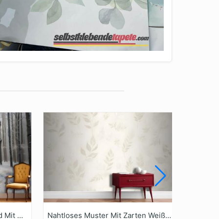
Fototapete Verschneiter Wald Mit Hohen Kahlen Bäumen Und Einer Frostschicht Auf Dem Boden
Nahtloses Muster Mit Zarten Weißen Blättern Und Floralen Elementen Auf Hellbeigem Tapetenwandbild