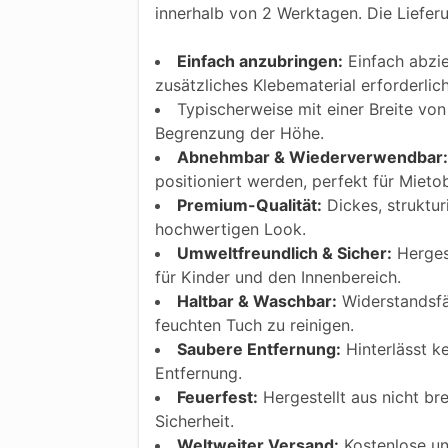
innerhalb von 2 Werktagen. Die Liefer
Einfach anzubringen:
Einfach abzie
zusätzliches Klebematerial erforderlic
Typischerweise mit einer Breite von 
Begrenzung der Höhe.
Abnehmbar & Wiederverwendbar:
positioniert werden, perfekt für Mietob
Premium-Qualität:
Dickes, struktur
hochwertigen Look.
Umweltfreundlich & Sicher:
Hergest
für Kinder und den Innenbereich.
Haltbar & Waschbar:
Widerstandsfäh
feuchten Tuch zu reinigen.
Saubere Entfernung:
Hinterlässt k
Entfernung.
Feuerfest:
Hergestellt aus nicht bre
Sicherheit.
Weltweiter Versand:
Kostenlose und