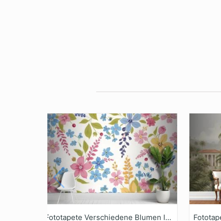
Fototapete Verschiedene Blumen In Rosa Blau Gelb Und Grüntönen