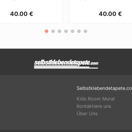
40.00 €
40.00 €
Selbstklebendetapete.c
Kids Room Mural
Kontaktiere uns
Über Uns