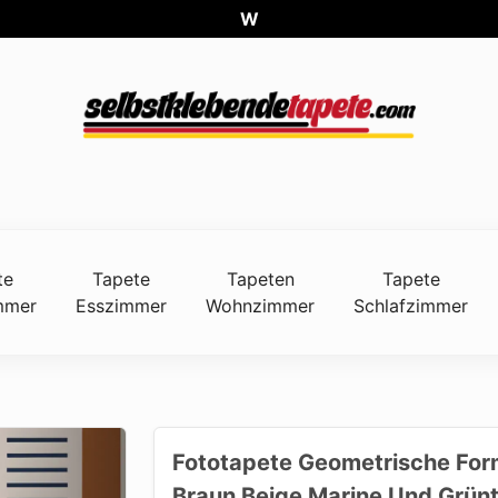
Weltweit
te
Tapete
Tapeten
Tapete
mmer
Esszimmer
Wohnzimmer
Schlafzimmer
Fototapete Geometrische Form
Braun Beige Marine Und Grün