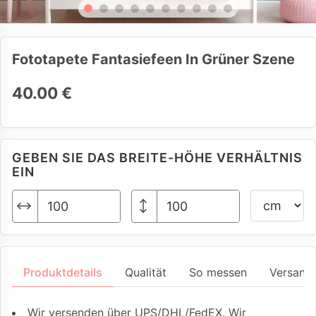
Fototapete Fantasiefeen In Grüner Szene
40.00 €
GEBEN SIE DAS BREITE-HÖHE VERHÄLTNIS
EIN
Produktdetails
Qualität
So messen
Versand
Wir versenden über UPS/DHL/FedEX. Wir