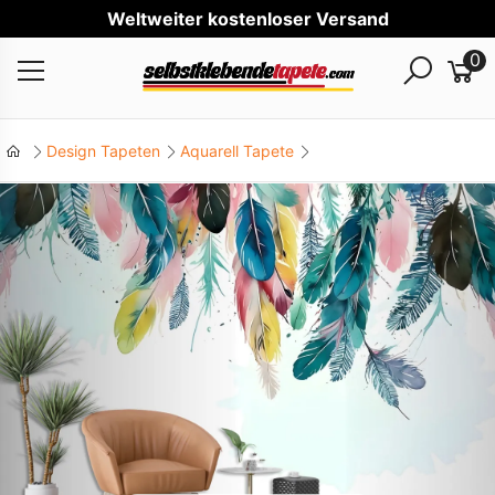
Wel
0
Design Tapeten
Aquarell Tapete