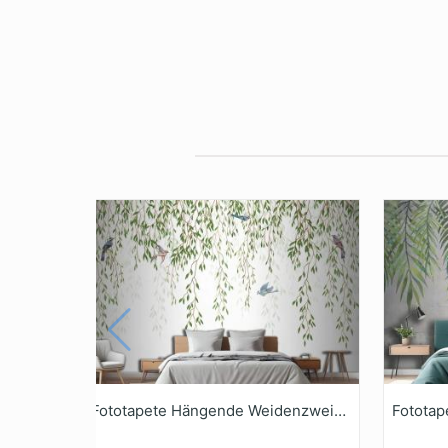
Fototapete Hängende Weidenzweige Mit Vögeln Auf Weißem Hintergrund