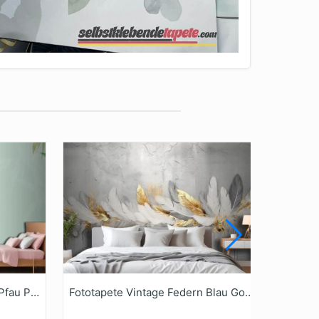
Fototapete Aquarell Blumen Pfau Phönix Rose Pfingstrose Tiere
Fototapete Vintage Federn Blau Gold Pinselstriche