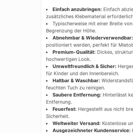
Einfach anzubringen:
Einfach abzie
zusätzliches Klebematerial erforderlic
Typischerweise mit einer Breite von 
Begrenzung der Höhe.
Abnehmbar & Wiederverwendbar:
positioniert werden, perfekt für Mietob
Premium-Qualität:
Dickes, struktur
hochwertigen Look.
Umweltfreundlich & Sicher:
Hergest
für Kinder und den Innenbereich.
Haltbar & Waschbar:
Widerstandsfäh
feuchten Tuch zu reinigen.
Saubere Entfernung:
Hinterlässt k
Entfernung.
Feuerfest:
Hergestellt aus nicht bre
Sicherheit.
Weltweiter Versand:
Kostenlose und
Ausgezeichneter Kundenservice:
F