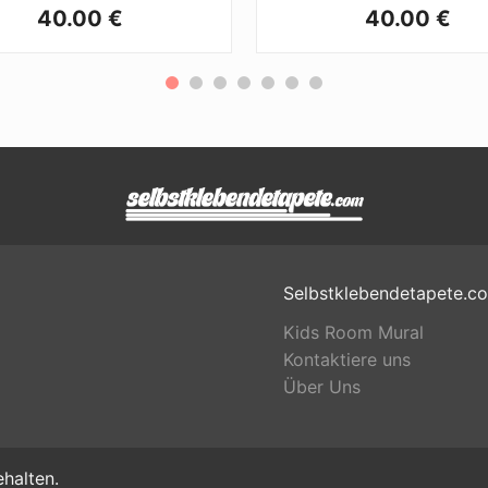
40.00 €
40.00 €
Selbstklebendetapete.c
Kids Room Mural
Kontaktiere uns
Über Uns
halten.