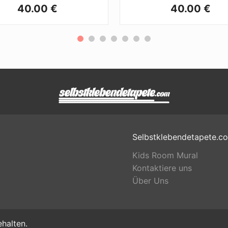
40.00 €
40.00 €
Selbstklebendetapete.c
Kids Room Mural
Kontaktiere uns
Über Uns
halten.