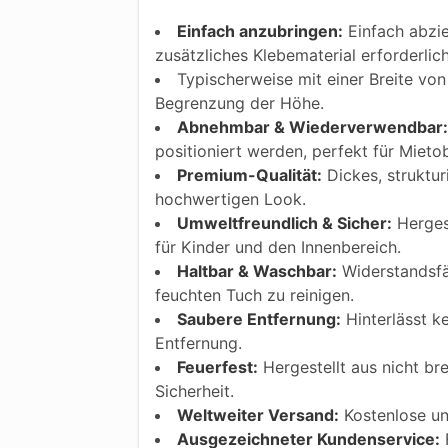
Einfach anzubringen:
Einfach abzie
zusätzliches Klebematerial erforderlic
Typischerweise mit einer Breite von 
Begrenzung der Höhe.
Abnehmbar & Wiederverwendbar:
positioniert werden, perfekt für Mietob
Premium-Qualität:
Dickes, struktur
hochwertigen Look.
Umweltfreundlich & Sicher:
Hergest
für Kinder und den Innenbereich.
Haltbar & Waschbar:
Widerstandsfäh
feuchten Tuch zu reinigen.
Saubere Entfernung:
Hinterlässt k
Entfernung.
Feuerfest:
Hergestellt aus nicht bre
Sicherheit.
Weltweiter Versand:
Kostenlose und
Ausgezeichneter Kundenservice:
F