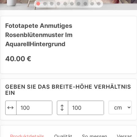
Fototapete Anmutiges
Rosenblütenmuster Im
AquarellHintergrund
40.00 €
GEBEN SIE DAS BREITE-HÖHE VERHÄLTNIS
EIN
Produktdetails
Qualität
So messen
Versand