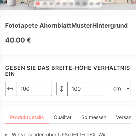
Fototapete AhornblattMusterHintergrund
40.00 €
GEBEN SIE DAS BREITE-HÖHE VERHÄLTNIS
EIN
Produktdetails
Qualität
So messen
Versand
Wir versenden über UPS/DHL/FedEX. Wir