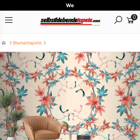
Weltw
0
Blumentapete