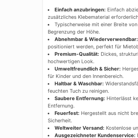
Einfach anzubringen:
Einfach abzie
zusätzliches Klebematerial erforderlic
Typischerweise mit einer Breite von 
Begrenzung der Höhe.
Abnehmbar & Wiederverwendbar:
positioniert werden, perfekt für Mietob
Premium-Qualität:
Dickes, struktur
hochwertigen Look.
Umweltfreundlich & Sicher:
Hergest
für Kinder und den Innenbereich.
Haltbar & Waschbar:
Widerstandsfäh
feuchten Tuch zu reinigen.
Saubere Entfernung:
Hinterlässt k
Entfernung.
Feuerfest:
Hergestellt aus nicht bre
Sicherheit.
Weltweiter Versand:
Kostenlose und
Ausgezeichneter Kundenservice:
F