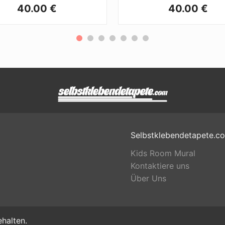
40.00 €
40.00 €
Selbstklebendetapete.c
Kids Room Mural
Kontaktiere uns
Über Uns
halten.