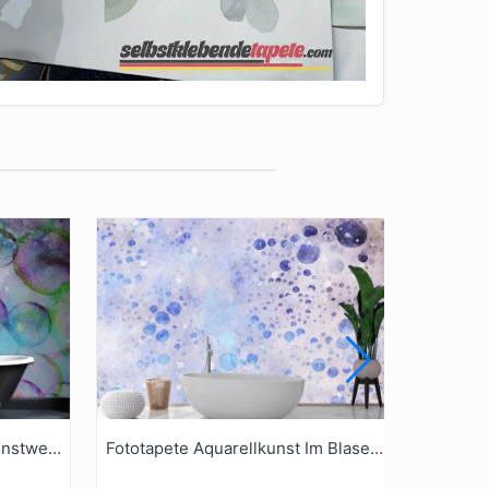
Fototapete BlasenAquarellKunstwerk
Fototapete Aquarellkunst Im Blasenstil