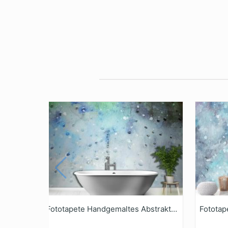
Fototapete Handgemaltes Abstraktes AquarellTexturKunstwerk