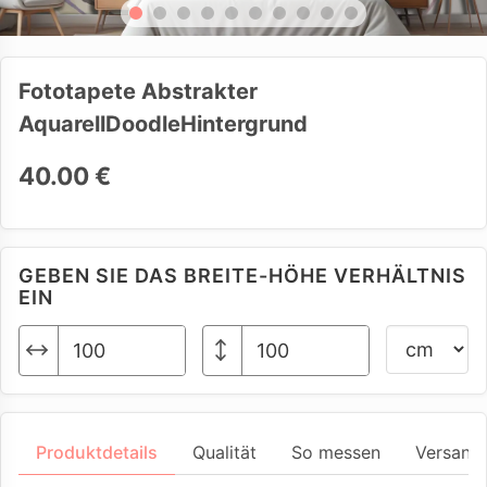
Fototapete Abstrakter
AquarellDoodleHintergrund
40.00 €
GEBEN SIE DAS BREITE-HÖHE VERHÄLTNIS
EIN
Produktdetails
Qualität
So messen
Versand