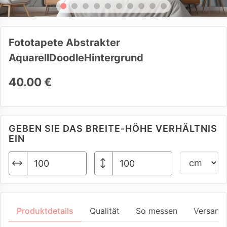
Fototapete Abstrakter
AquarellDoodleHintergrund
40.00 €
GEBEN SIE DAS BREITE-HÖHE VERHÄLTNIS
EIN
Produktdetails
Qualität
So messen
Versand