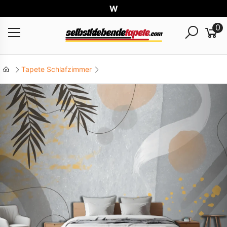
Weltw
0
Tapete Schlafzimmer