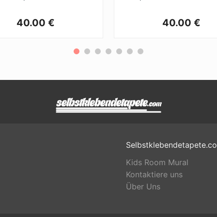
40.00 €
40.00 €
Selbstklebendetapete.c
Kids Room Mural
Kontaktiere uns
Über Uns