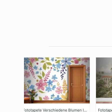
Fototapete Verschiedene Blumen In Rosa Blau Gelb Und Grüntönen