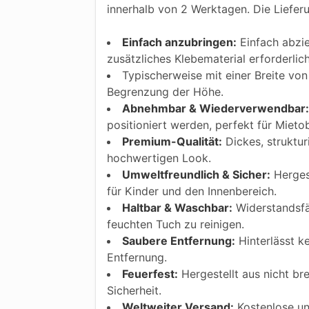
innerhalb von 2 Werktagen. Die Liefer
Einfach anzubringen:
Einfach abzie
zusätzliches Klebematerial erforderlic
Typischerweise mit einer Breite von 
Begrenzung der Höhe.
Abnehmbar & Wiederverwendbar:
positioniert werden, perfekt für Mietob
Premium-Qualität:
Dickes, struktur
hochwertigen Look.
Umweltfreundlich & Sicher:
Hergest
für Kinder und den Innenbereich.
Haltbar & Waschbar:
Widerstandsfäh
feuchten Tuch zu reinigen.
Saubere Entfernung:
Hinterlässt k
Entfernung.
Feuerfest:
Hergestellt aus nicht bre
Sicherheit.
Weltweiter Versand:
Kostenlose und