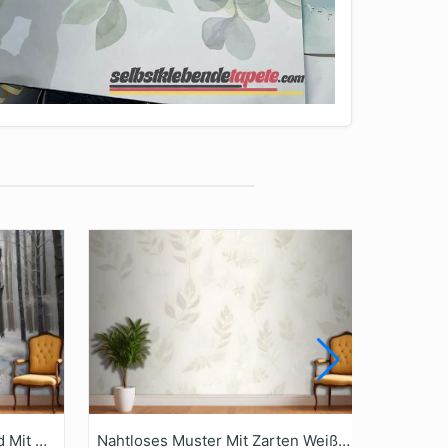
Fototapete Verschneiter Wald Mit Hohen Kahlen Bäumen Und Einer Frostschicht Auf Dem Boden
Nahtloses Muster Mit Zarten Weißen Blättern Und Floralen Elementen Auf Hellbeigem Tapetenwandbild